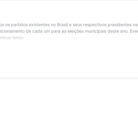
os os partidos existentes no Brasil e seus respectivos presidentes 
osicionamento de cada um para as eleições municipais deste ano. E
Mapa
tinue lendo
dos
partidos
em
Itaperuna