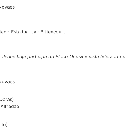
 Novaes
ado Estadual Jair Bittencourt
 Jeane hoje participa do Bloco Oposicionista liderado po
 Novaes
 Obras)
 Alfredão
nto)