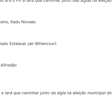
do B e o PV
e terá que caminhar junto das siglas na eleiçã
mesmo, Kadu Novaes
ado Estadual Jair Bittencourt
 Alfredão
L
e terá que caminhar junto da sigla na eleição municipal d