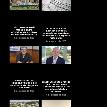
São José de Ubá:
Economia: ANEEL
Cidade entra
mantém bandeira
oficialmente no Mapa
amarela em agosto e
do Turismo Brasileiro
contas de luz seguirão
mais caras
8 de agosto de 2026
8 de agosto de 2026
Natividade: TRE
Brasil: Lula veta projeto
condena Taninho por
que transformava
falsidade ideológica e
CEFETs de Minas e Rio
peculato
em universidades
8 de agosto de 2026
federais
8 de agosto de 2026