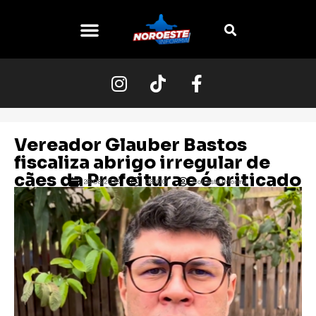
O NOROESTE
Vereador Glauber Bastos
fiscaliza abrigo irregular de
cães da Prefeitura e é criticado
28/08/2023
08:00
Noroeste Informa