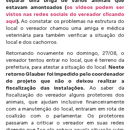
separar uma briga de vários animais que
estavam amontoados (
os vídeos podem ser
vistos nas redes sociais do vereador clicando
aqui
).
Ao constatar os problemas na estrutura do
local o vereador chamou uma amiga e médica
veterinária para também verificar a situação do
local e dos cachorros.
Retornando novamente no domingo, 27/08, o
vereador tentou entrar no local, que é terreno da
prefeitura, para atestar a situação do local.
Neste
retorno Glauber foi impedido pelo coordenador
do projeto que não o deixou realizar a
fiscalização das instalações.
Ao saber da
fiscalização do vereador alguns protetores dos
animais, que ajudam inclusive financeiramente
com a manutenção do local, entraram em rota de
coalizão com o parlamentar. Os protetores
passaram a criticar o vereador em suas redes
dizendo que “
se ele achava aquela situação ruim,