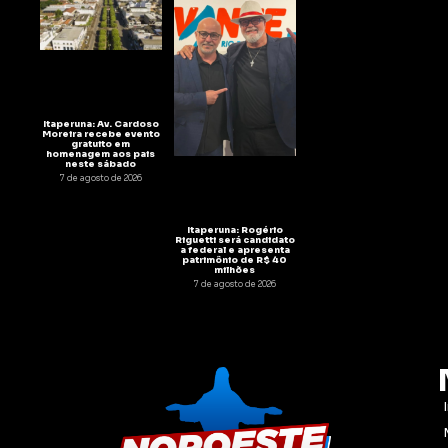
Itaperuna: Av. Cardoso
Moreira recebe evento
gratuito em
homenagem aos pais
neste sábado
7 de agosto de 2026
Itaperuna: Rogério
Riguetti será candidato
a federal e apresenta
patrimônio de R$ 40
milhões
7 de agosto de 2026