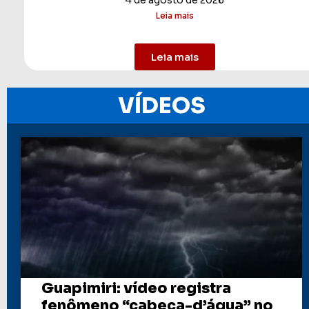
Leia mais
Leia mais
VÍDEOS
Guapimiri: vídeo registra
fenômeno “cabeça-d’água” no