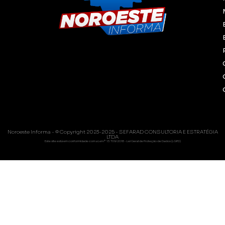
Noroeste Informa - © Copyright 2023-2025 - SEFARAD CONSULTORIA E ESTRATÉGIA
LTDA
Este site está em conformidade com a Lei nº 13.709/2018 - Lei Geral de Proteção de Dados (LGPD)