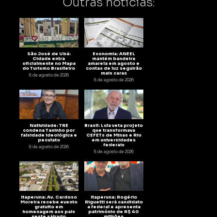
Outras notícias:
São José de Ubá:
Economia: ANEEL
Cidade entra
mantém bandeira
oficialmente no Mapa
amarela em agosto e
do Turismo Brasileiro
contas de luz seguirão
mais caras
8 de agosto de 2026
8 de agosto de 2026
Natividade: TRE
Brasil: Lula veta projeto
condena Taninho por
que transformava
falsidade ideológica e
CEFETs de Minas e Rio
peculato
em universidades
federais
8 de agosto de 2026
8 de agosto de 2026
Itaperuna: Av. Cardoso
Itaperuna: Rogério
Moreira recebe evento
Riguetti será candidato
gratuito em
a federal e apresenta
homenagem aos pais
patrimônio de R$ 40
neste sábado
milhões