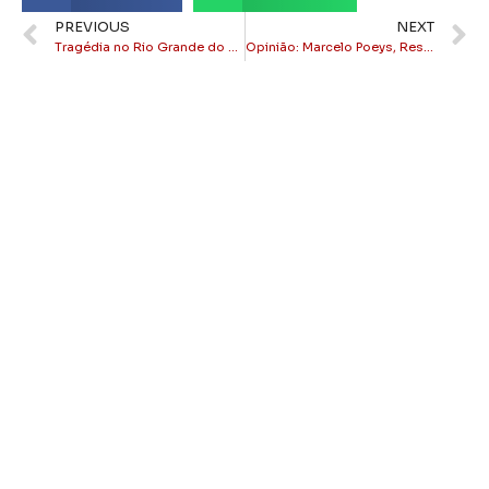
PREVIOUS
NEXT
Tragédia no Rio Grande do Sul: 169 mortes e 56 pessoas desaparecidas
Opinião: Marcelo Poeys, Res Publica não é Cosa Nostra!