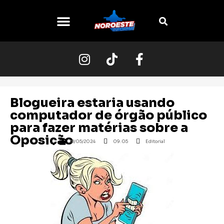
O NOROESTE
Blogueira estaria usando
computador de órgão público
para fazer matérias sobre a
Oposição
28/05/2024
09:05
Editorial