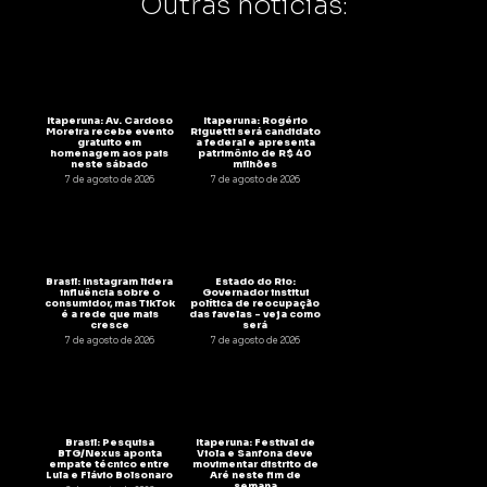
Outras notícias:
Itaperuna: Av. Cardoso
Itaperuna: Rogério
Moreira recebe evento
Riguetti será candidato
gratuito em
a federal e apresenta
homenagem aos pais
patrimônio de R$ 40
neste sábado
milhões
7 de agosto de 2026
7 de agosto de 2026
Brasil: Instagram lidera
Estado do Rio:
influência sobre o
Governador institui
consumidor, mas TikTok
política de reocupação
é a rede que mais
das favelas – veja como
cresce
será
7 de agosto de 2026
7 de agosto de 2026
Brasil: Pesquisa
Itaperuna: Festival de
BTG/Nexus aponta
Viola e Sanfona deve
empate técnico entre
movimentar distrito de
Lula e Flávio Bolsonaro
Aré neste fim de
semana