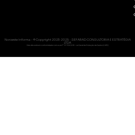
Noroeste Informa - © Copyright 2023-2025 - SEFARAD CONSULTORIA E ESTRATÉGIA
LTDA
Este site está em conformidade com a Lei nº 13.709/2018 - Lei Geral de Proteção de Dados (LGPD)