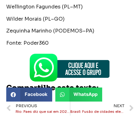
Wellington Fagundes (PL–MT)
Wilder Morais (PL–GO)
Zequinha Marinho (PODEMOS–PA)
Fonte: Poder360
Compartilhe este texto:
Facebook
WhatsApp
PREVIOUS
NEXT
Rio: Paes diz que sai em 2026 e Cavaliere será prefeito mais jovem da história
Brasil: Fusão de cidades elevaria em 36% sua capacidade de pagar as contas