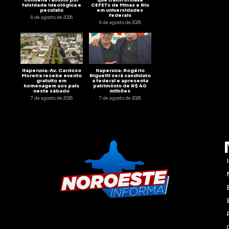
condena Taninho por
que transformava
falsidade ideológica e
CEFETs de Minas e Rio
peculato
em universidades
federais
8 de agosto de 2026
8 de agosto de 2026
Itaperuna: Av. Cardoso
Itaperuna: Rogério
Moreira recebe evento
Riguetti será candidato
gratuito em
a federal e apresenta
homenagem aos pais
patrimônio de R$ 40
neste sábado
milhões
7 de agosto de 2026
7 de agosto de 2026