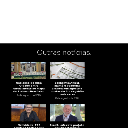
Outras notícias:
São José de Ubá:
Economia: ANEEL
Cidade entra
mantém bandeira
oficialmente no Mapa
amarela em agosto e
do Turismo Brasileiro
contas de luz seguirão
mais caras
8 de agosto de 2026
8 de agosto de 2026
Natividade: TRE
Brasil: Lula veta projeto