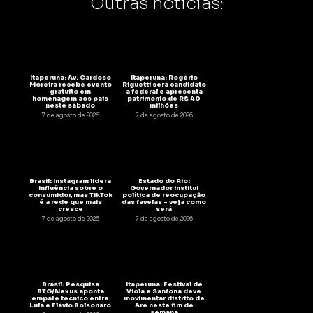
Outras notícias:
Itaperuna: Av. Cardoso
Itaperuna: Rogério
Moreira recebe evento
Riguetti será candidato
gratuito em
a federal e apresenta
homenagem aos pais
patrimônio de R$ 40
neste sábado
milhões
7 de agosto de 2026
7 de agosto de 2026
Brasil: Instagram lidera
Estado do Rio:
influência sobre o
Governador institui
consumidor, mas TikTok
política de reocupação
é a rede que mais
das favelas – veja como
cresce
será
7 de agosto de 2026
7 de agosto de 2026
Brasil: Pesquisa
Itaperuna: Festival de
BTG/Nexus aponta
Viola e Sanfona deve
empate técnico entre
movimentar distrito de
Lula e Flávio Bolsonaro
Aré neste fim de
semana