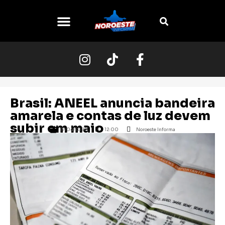
O NOROESTE
Brasil: ANEEL anuncia bandeira
amarela e contas de luz devem
subir em maio
27/04/2026
12:00
Noroeste Informa