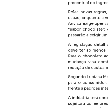
percentual do ingred
Pelas novas regras
cacau, enquanto a v
Anvisa exige apena
“sabor chocolate”,
passarão a exigir u
A legislação detalh
deve ter ao menos 
Para o chocolate ao
mudança visa comb
redução de custos e
Segundo Luciana Mon
para o consumidor.
frente a padrões int
A indústria terá ce
sujeitará as empr