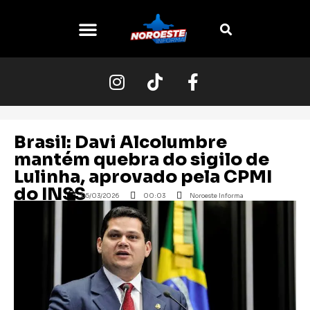
O NOROESTE
Brasil: Davi Alcolumbre
mantém quebra do sigilo de
Lulinha, aprovado pela CPMI
do INSS
05/03/2026
00:03
Noroeste Informa