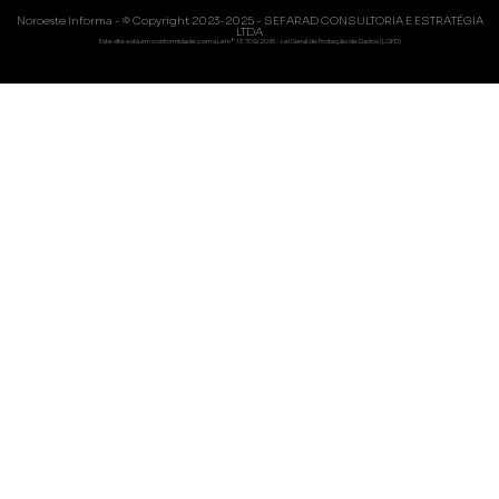
Noroeste Informa - © Copyright 2023-2025 - SEFARAD CONSULTORIA E ESTRATÉGIA
LTDA
Este site está em conformidade com a Lei nº 13.709/2018 - Lei Geral de Proteção de Dados (LGPD)