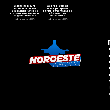
Estado do Rio: PL
Aperibé: Câmara
escolhe Fernanda
Municipal aprova
Louback para vice na
auxílio-alimentação de
chapa de Douglas Ruas
R$ 1.000 para
ao governo do Rio
vereadores
5 de agosto de 2026
5 de agosto de 2026