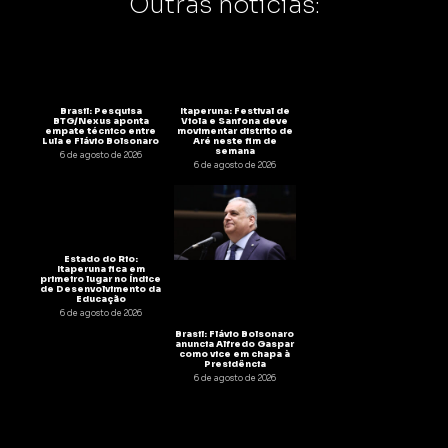
Outras notícias:
Brasil: Pesquisa
Itaperuna: Festival de
BTG/Nexus aponta
Viola e Sanfona deve
empate técnico entre
movimentar distrito de
Lula e Flávio Bolsonaro
Aré neste fim de
semana
6 de agosto de 2026
6 de agosto de 2026
Estado do Rio:
Itaperuna fica em
primeiro lugar no Índice
de Desenvolvimento da
Educação
6 de agosto de 2026
Brasil: Flávio Bolsonaro
anuncia Alfredo Gaspar
como vice em chapa à
Presidência
6 de agosto de 2026