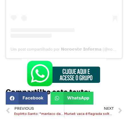
Um post compartilhado por 𝗡𝗼𝗿𝗼𝗲𝘀𝘁𝗲 𝗜𝗻𝗳𝗼𝗿𝗺𝗮 (@noroesteinforma)
Compartilhe este texto:
Facebook
WhatsApp
PREVIOUS
NEXT
Espírito Santo: “maníaco da torneira” ataca banheiro de rodoviária em Cariacica
Muriaé: vaca é flagrada solta nas ruas durante a madrugada