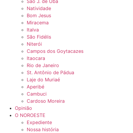
São J. de Ubá
Natividade
Bom Jesus
Miracema
Italva
São Fidélis
Niterói
Campos dos Goytacazes
Itaocara
Rio de Janeiro
St. Antônio de Pádua
Laje do Muriaé
Aperibé
Cambuci
Cardoso Moreira
Opinião
O NOROESTE
Expediente
Nossa história