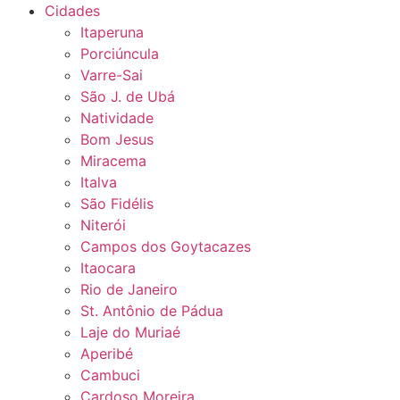
Cidades
Itaperuna
Porciúncula
Varre-Sai
São J. de Ubá
Natividade
Bom Jesus
Miracema
Italva
São Fidélis
Niterói
Campos dos Goytacazes
Itaocara
Rio de Janeiro
St. Antônio de Pádua
Laje do Muriaé
Aperibé
Cambuci
Cardoso Moreira