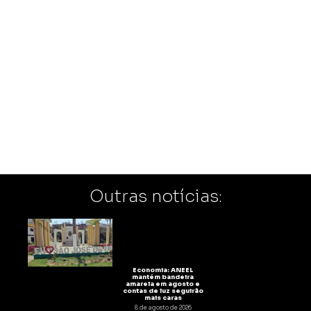
Outras notícias:
Economia: ANEEL
mantém bandeira
amarela em agosto e
contas de luz seguirão
mais caras
8 de agosto de 2026