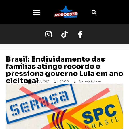
O NOROESTE
Brasil: Endividamento das
famílias atinge recorde e
pressiona governo Lula em ano
eleitoral
26/04/2026
06:00
Noroeste Informa