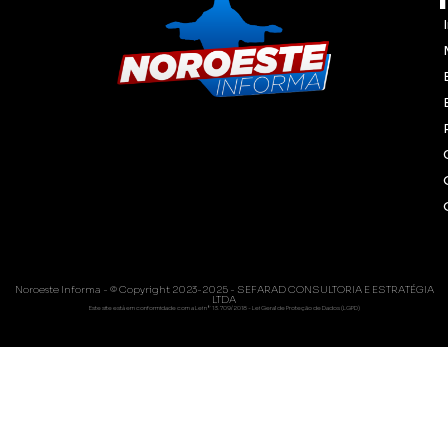
Noroeste Informa - © Copyright 2023-2025 - SEFARAD CONSULTORIA E ESTRATÉGIA
LTDA
Este site está em conformidade com a Lei nº 13.709/2018 - Lei Geral de Proteção de Dados (LGPD)