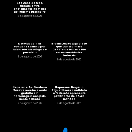
São José de Ubá:
Cidade entra
oficialmente no Mapa
do Turismo Brasileiro
8 de agosto de 2026
Natividade: TRE
Brasil: Lula veta projeto
condena Taninho por
que transformava
falsidade ideológica e
CEFETs de Minas e Rio
peculato
em universidades
federais
8 de agosto de 2026
8 de agosto de 2026
Itaperuna: Av. Cardoso
Itaperuna: Rogério
Moreira recebe evento
Riguetti será candidato
gratuito em
a federal e apresenta
homenagem aos pais
patrimônio de R$ 40
neste sábado
milhões
7 de agosto de 2026
7 de agosto de 2026