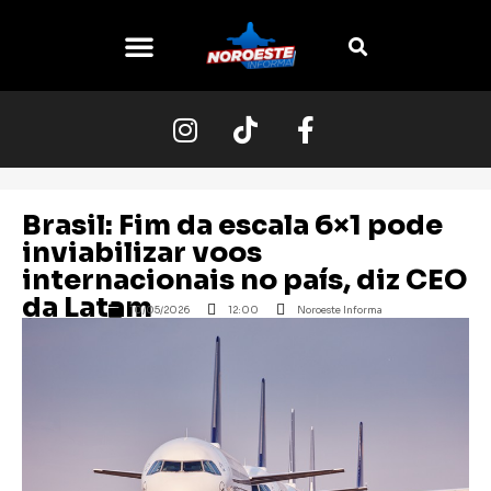
O NOROESTE
Brasil: Fim da escala 6×1 pode
inviabilizar voos
internacionais no país, diz CEO
da Latam
10/05/2026
12:00
Noroeste Informa