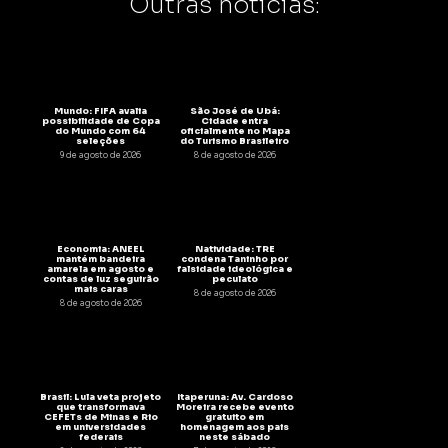
Outras notícias:
Mundo: FIFA avalia
São José de Ubá:
possibilidade de Copa
Cidade entra
do Mundo com 64
oficialmente no Mapa
seleções
do Turismo Brasileiro
9 de agosto de 2026
8 de agosto de 2026
Economia: ANEEL
Natividade: TRE
mantém bandeira
condena Taninho por
amarela em agosto e
falsidade ideológica e
contas de luz seguirão
peculato
mais caras
8 de agosto de 2026
8 de agosto de 2026
Brasil: Lula veta projeto
Itaperuna: Av. Cardoso
que transformava
Moreira recebe evento
CEFETs de Minas e Rio
gratuito em
em universidades
homenagem aos pais
federais
neste sábado