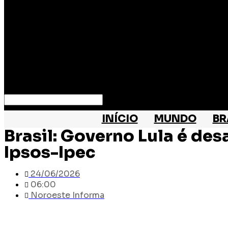
Search
INÍCIO
MUNDO
BR
Brasil: Governo Lula é d
Ipsos-Ipec
24/06/2026
06:00
Noroeste Informa