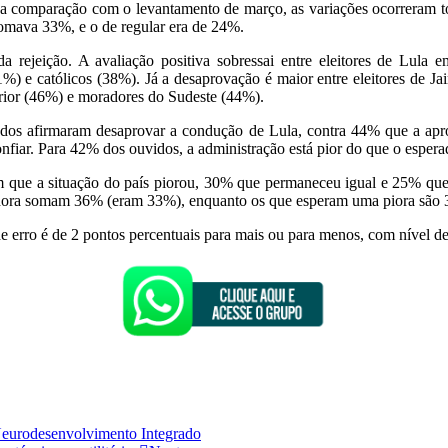
a comparação com o levantamento de março, as variações ocorreram to
omava 33%, e o de regular era de 24%.
da rejeição. A avaliação positiva sobressai entre eleitores de Lul
%) e católicos (38%). Já a desaprovação é maior entre eleitores de J
rior (46%) e moradores do Sudeste (44%).
tados afirmaram desaprovar a condução de Lula, contra 44% que a a
fiar. Para 42% dos ouvidos, a administração está pior do que o esperad
 que a situação do país piorou, 30% que permaneceu igual e 25% que
lhora somam 36% (eram 33%), enquanto os que esperam uma piora são 
 erro é de 2 pontos percentuais para mais ou para menos, com nível d
 Neurodesenvolvimento Integrado