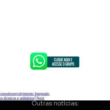
 Neurodesenvolvimento Integrado
 técnicos e utilitários
Next
Outras notícias: