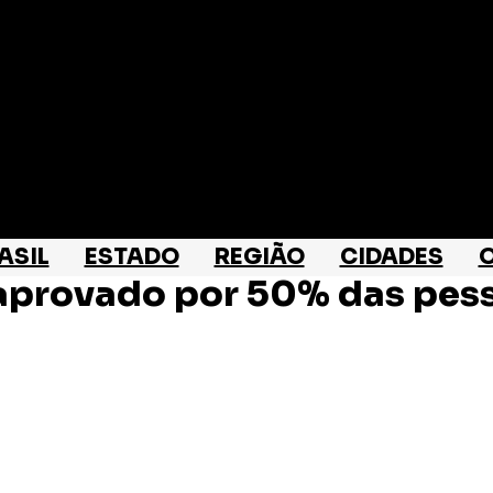
ASIL
ESTADO
REGIÃO
CIDADES
O
esaprovado por 50% das pes