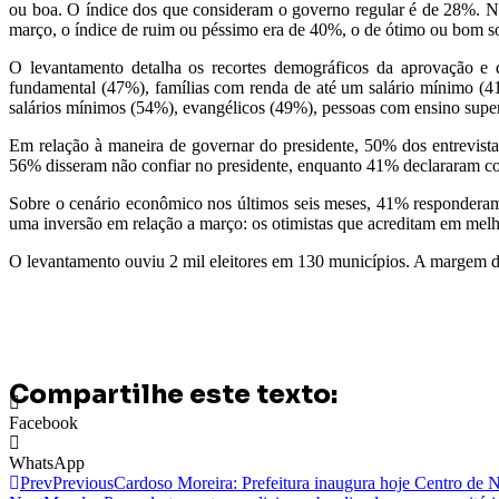
ou boa. O índice dos que consideram o governo regular é de 28%. N
março, o índice de ruim ou péssimo era de 40%, o de ótimo ou bom s
O levantamento detalha os recortes demográficos da aprovação e 
fundamental (47%), famílias com renda de até um salário mínimo (41
salários mínimos (54%), evangélicos (49%), pessoas com ensino supe
Em relação à maneira de governar do presidente, 50% dos entrevis
56% disseram não confiar no presidente, enquanto 41% declararam con
Sobre o cenário econômico nos últimos seis meses, 41% responderam
uma inversão em relação a março: os otimistas que acreditam em me
O levantamento ouviu 2 mil eleitores em 130 municípios. A margem de
Compartilhe este texto:
Facebook
WhatsApp
Prev
Previous
Cardoso Moreira: Prefeitura inaugura hoje Centro de