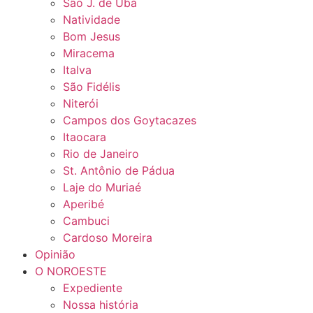
São J. de Ubá
Natividade
Bom Jesus
Miracema
Italva
São Fidélis
Niterói
Campos dos Goytacazes
Itaocara
Rio de Janeiro
St. Antônio de Pádua
Laje do Muriaé
Aperibé
Cambuci
Cardoso Moreira
Opinião
O NOROESTE
Expediente
Nossa história