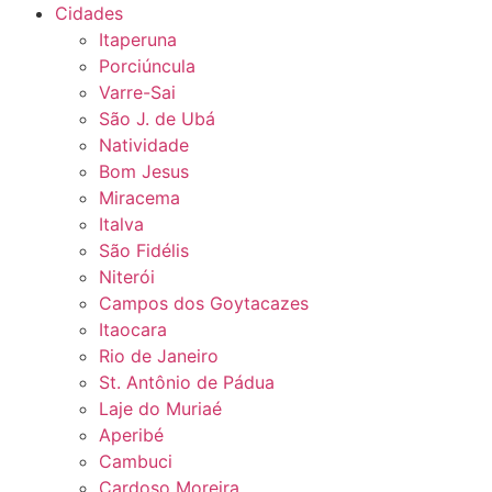
Cidades
Itaperuna
Porciúncula
Varre-Sai
São J. de Ubá
Natividade
Bom Jesus
Miracema
Italva
São Fidélis
Niterói
Campos dos Goytacazes
Itaocara
Rio de Janeiro
St. Antônio de Pádua
Laje do Muriaé
Aperibé
Cambuci
Cardoso Moreira