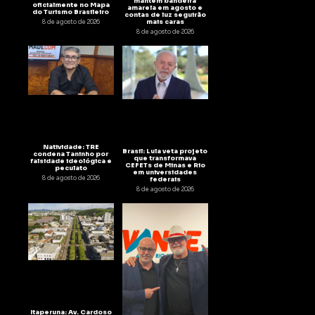
mantém bandeira
oficialmente no Mapa
amarela em agosto e
do Turismo Brasileiro
contas de luz seguirão
mais caras
8 de agosto de 2026
8 de agosto de 2026
Natividade: TRE
Brasil: Lula veta projeto
condena Taninho por
que transformava
falsidade ideológica e
CEFETs de Minas e Rio
peculato
em universidades
8 de agosto de 2026
federais
8 de agosto de 2026
Itaperuna: Av. Cardoso