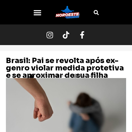
O NOROESTE
Brasil: Pai se revolta após ex-
genro violar medida protetiva
e se aproximar de sua filha
11/02/2026
17:00
Noroeste Informa