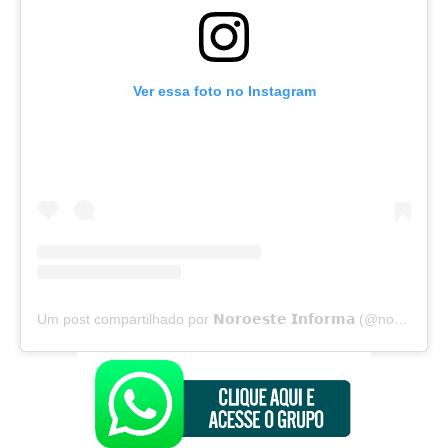
Ver essa foto no Instagram
Um post compartilhado por 𝗡𝗼𝗿𝗼𝗲𝘀𝘁𝗲 𝗜𝗻𝗳𝗼𝗿𝗺𝗮 (@noroesteinforma)