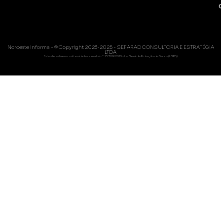
Noroeste Informa - © Copyright 2023-2025 - SEFARAD CONSULTORIA E ESTRATÉGIA
LTDA
Este site está em conformidade com a Lei nº 13.709/2018 - Lei Geral de Proteção de Dados (LGPD)