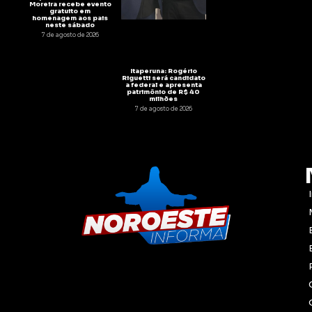
Moreira recebe evento
gratuito em
homenagem aos pais
neste sábado
7 de agosto de 2026
Itaperuna: Rogério
Riguetti será candidato
a federal e apresenta
patrimônio de R$ 40
milhões
7 de agosto de 2026