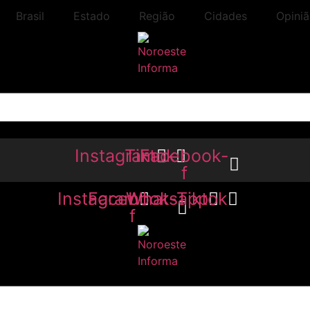
Brasil
Estado
Região
Cidades
Opini
Instagram
Tiktok
Facebook-
f
Instagram
Facebook-
Whatsapp
Tiktok
f