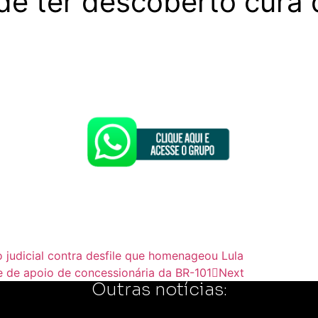
de ter descoberto cura 
o judicial contra desfile que homenageou Lula
e de apoio de concessionária da BR-101
Next
Outras notícias: