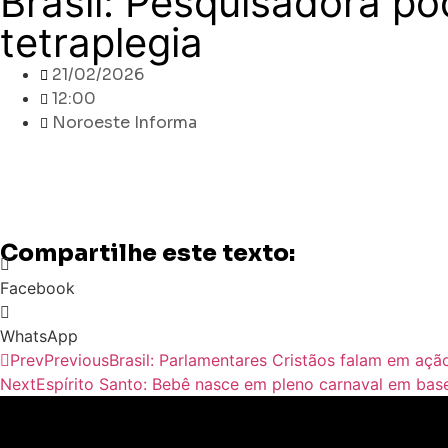
Brasil: Pesquisadora po
tetraplegia
21/02/2026
12:00
Noroeste Informa
Compartilhe este texto:
Facebook
WhatsApp
Prev
Previous
Brasil: Parlamentares Cristãos falam em açã
Next
Espírito Santo: Bebê nasce em pleno carnaval em bas