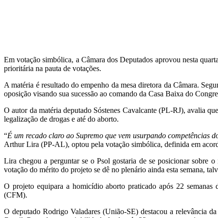
Em votação simbólica, a Câmara dos Deputados aprovou nesta quarta-
prioritária na pauta de votações.
A matéria é resultado do empenho da mesa diretora da Câmara. Segun
oposição visando sua sucessão ao comando da Casa Baixa do Congre
O autor da matéria deputado Sóstenes Cavalcante (PL-RJ), avalia que
legalização de drogas e até do aborto.
“
É um recado claro ao Supremo que vem usurpando competências do po
Arthur Lira (PP-AL), optou pela votação simbólica, definida em acor
Lira chegou a perguntar se o Psol gostaria de se posicionar sobre o
votação do mérito do projeto se dê no plenário ainda esta semana, talv
O projeto equipara a homicídio aborto praticado após 22 semanas 
(CFM).
O deputado Rodrigo Valadares (União-SE) destacou a relevância da a