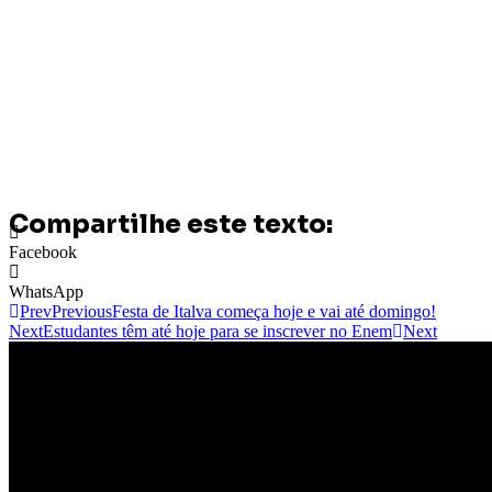
Compartilhe este texto:
Facebook
WhatsApp
Prev
Previous
Festa de Italva começa hoje e vai até domingo!
Next
Estudantes têm até hoje para se inscrever no Enem
Next