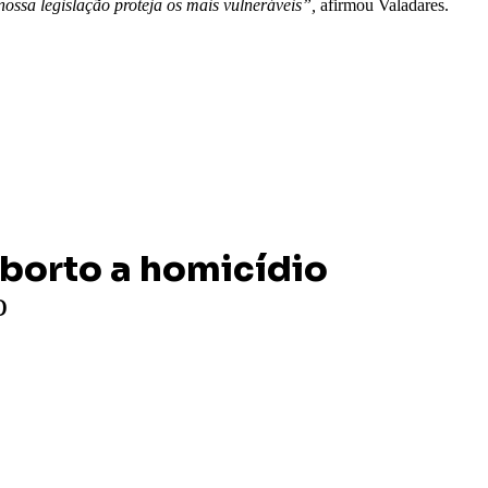
ossa legislação proteja os mais vulneráveis”,
afirmou Valadares.
borto a homicídio
o