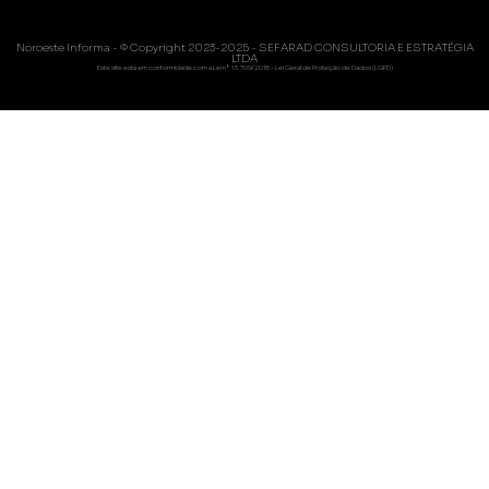
Noroeste Informa - © Copyright 2023-2025 - SEFARAD CONSULTORIA E ESTRATÉGIA
LTDA
Este site está em conformidade com a Lei nº 13.709/2018 - Lei Geral de Proteção de Dados (LGPD)