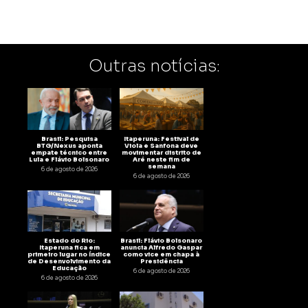
Outras notícias:
Brasil: Pesquisa
Itaperuna: Festival de
BTG/Nexus aponta
Viola e Sanfona deve
empate técnico entre
movimentar distrito de
Lula e Flávio Bolsonaro
Aré neste fim de
semana
6 de agosto de 2026
6 de agosto de 2026
Estado do Rio:
Brasil: Flávio Bolsonaro
Itaperuna fica em
anuncia Alfredo Gaspar
primeiro lugar no Índice
como vice em chapa à
de Desenvolvimento da
Presidência
Educação
6 de agosto de 2026
6 de agosto de 2026