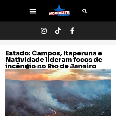
Estado: Campos, Itaperuna e
Natividade lideram focos de
incêndio no Rio de Janeiro
14/09/2024
10:48
Noroeste Informa