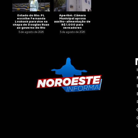
Estado do Rio: PL
Aperibé: Câmara
escolhe Fernanda
Municipal aprova
Louback para vice na
auxílio-alimentação de
chapa de Douglas Ruas
R$ 1.000 para
ao governo do Rio
vereadores
5 de agosto de 2026
5 de agosto de 2026