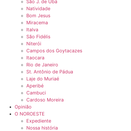
São J. de Ubá
Natividade
Bom Jesus
Miracema
Italva
São Fidélis
Niterói
Campos dos Goytacazes
Itaocara
Rio de Janeiro
St. Antônio de Pádua
Laje do Muriaé
Aperibé
Cambuci
Cardoso Moreira
Opinião
O NOROESTE
Expediente
Nossa história