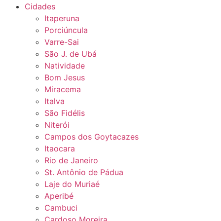
Cidades
Itaperuna
Porciúncula
Varre-Sai
São J. de Ubá
Natividade
Bom Jesus
Miracema
Italva
São Fidélis
Niterói
Campos dos Goytacazes
Itaocara
Rio de Janeiro
St. Antônio de Pádua
Laje do Muriaé
Aperibé
Cambuci
Cardoso Moreira