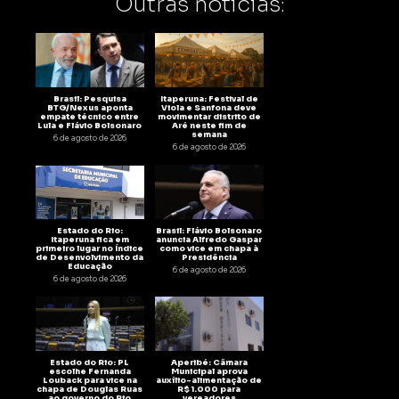
Outras notícias:
Brasil: Pesquisa
Itaperuna: Festival de
BTG/Nexus aponta
Viola e Sanfona deve
empate técnico entre
movimentar distrito de
Lula e Flávio Bolsonaro
Aré neste fim de
semana
6 de agosto de 2026
6 de agosto de 2026
Estado do Rio:
Brasil: Flávio Bolsonaro
Itaperuna fica em
anuncia Alfredo Gaspar
primeiro lugar no Índice
como vice em chapa à
de Desenvolvimento da
Presidência
Educação
6 de agosto de 2026
6 de agosto de 2026
Estado do Rio: PL
Aperibé: Câmara
escolhe Fernanda
Municipal aprova
Louback para vice na
auxílio-alimentação de
chapa de Douglas Ruas
R$ 1.000 para
ao governo do Rio
vereadores