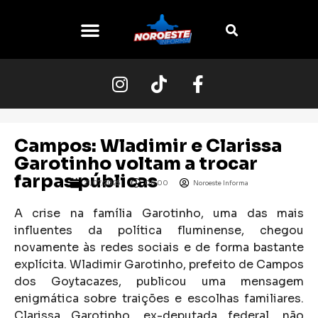
Campos: Wladimir e Clarissa
Garotinho voltam a trocar
farpas públicas
21/07/2025
06:00
Noroeste Informa
A crise na família Garotinho, uma das mais
influentes da política fluminense, chegou
novamente às redes sociais e de forma bastante
explícita. Wladimir Garotinho, prefeito de Campos
dos Goytacazes, publicou uma mensagem
enigmática sobre traições e escolhas familiares.
Clarissa Garotinho, ex-deputada federal, não