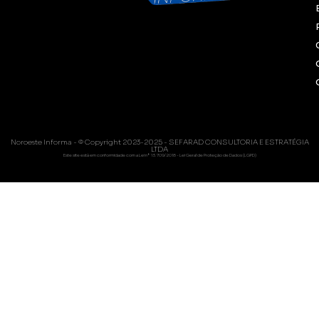
Noroeste Informa - © Copyright 2023-2025 - SEFARAD CONSULTORIA E ESTRATÉGIA
LTDA
Este site está em conformidade com a Lei nº 13.709/2018 - Lei Geral de Proteção de Dados (LGPD)