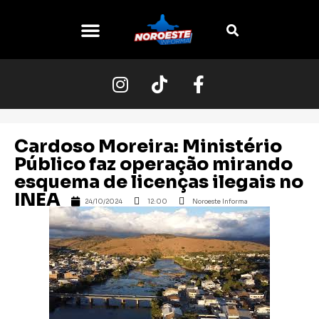
O NOROESTE
Cardoso Moreira: Ministério
Público faz operação mirando
esquema de licenças ilegais no
INEA
24/10/2024
12:00
Noroeste Informa