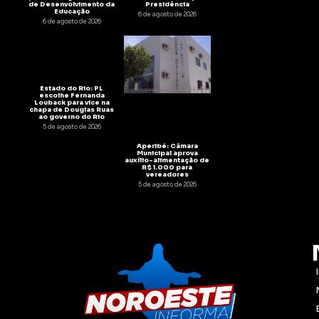
de Desenvolvimento da
Presidência
Educação
6 de agosto de 2026
6 de agosto de 2026
Estado do Rio: PL
escolhe Fernanda
Louback para vice na
chapa de Douglas Ruas
ao governo do Rio
5 de agosto de 2026
Aperibé: Câmara
Municipal aprova
auxílio-alimentação de
R$ 1.000 para
vereadores
5 de agosto de 2026