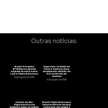
Outras notícias:
Brasil: Pesquisa
Itaperuna: Festival de
BTG/Nexus aponta
Viola e Sanfona deve
empate técnico entre
movimentar distrito de
Lula e Flávio Bolsonaro
Aré neste fim de
semana
6 de agosto de 2026
6 de agosto de 2026
Estado do Rio:
Brasil: Flávio Bolsonaro
Itaperuna fica em
anuncia Alfredo Gaspar
primeiro lugar no Índice
como vice em chapa à