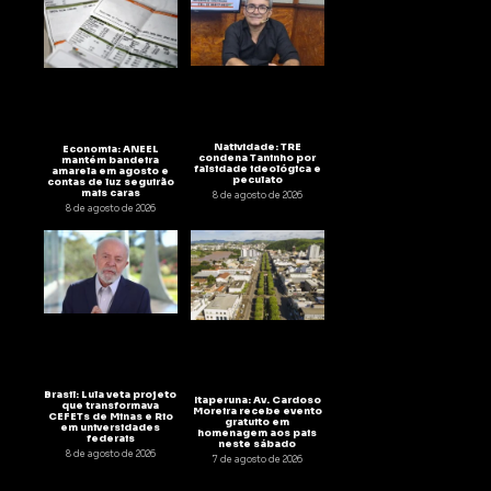
Natividade: TRE
Economia: ANEEL
condena Taninho por
mantém bandeira
falsidade ideológica e
amarela em agosto e
peculato
contas de luz seguirão
mais caras
8 de agosto de 2026
8 de agosto de 2026
Brasil: Lula veta projeto
Itaperuna: Av. Cardoso
que transformava
Moreira recebe evento
CEFETs de Minas e Rio
gratuito em
em universidades
homenagem aos pais
federais
neste sábado
8 de agosto de 2026
7 de agosto de 2026