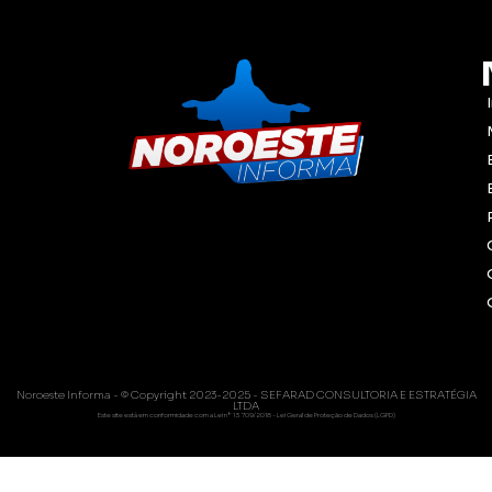
Noroeste Informa - © Copyright 2023-2025 - SEFARAD CONSULTORIA E ESTRATÉGIA
LTDA
Este site está em conformidade com a Lei nº 13.709/2018 - Lei Geral de Proteção de Dados (LGPD)