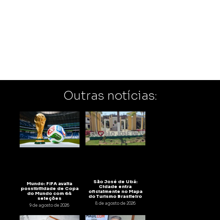
Outras notícias:
São José de Ubá:
Mundo: FIFA avalia
Cidade entra
possibilidade de Copa
oficialmente no Mapa
do Mundo com 64
do Turismo Brasileiro
seleções
8 de agosto de 2026
9 de agosto de 2026