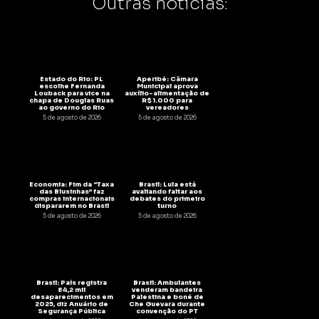
Outras notícias:
Estado do Rio: PL
Aperibé: Câmara
escolhe Fernanda
Municipal aprova
Louback para vice na
auxílio-alimentação de
chapa de Douglas Ruas
R$ 1.000 para
ao governo do Rio
vereadores
5 de agosto de 2026
5 de agosto de 2026
Economia: Fim da “Taxa
Brasil: Lula está
das Blusinhas” faz
avaliando faltar aos
compras internacionais
debates do primeiro
dispararem no Brasil
turno
5 de agosto de 2026
5 de agosto de 2026
Brasil: País registra
Brasil: Ambulantes
84,2 mil
venderam bandeira
desaparecimentos em
Palestina e boné de
2025, diz Anuário de
Che Guevara durante
Segurança Pública
convenção do PT