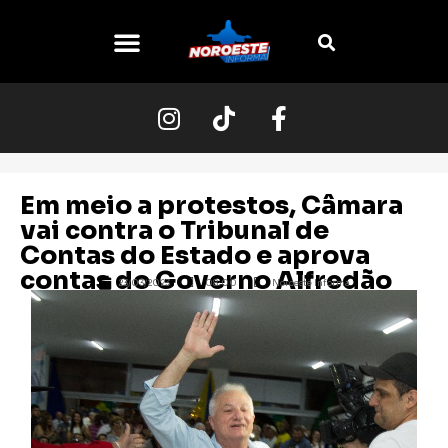
O NOROESTE
Em meio a protestos, Câmara
vai contra o Tribunal de
Contas do Estado e aprova
contas do Governo Alfredão
23/03/2023
08:00
Noroeste Informa