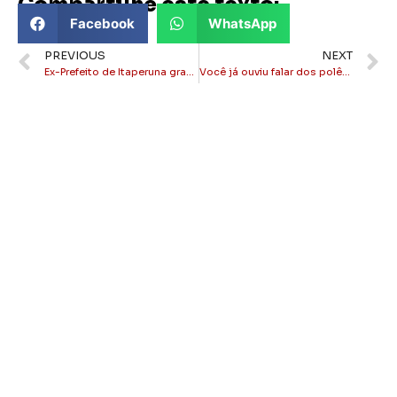
Compartilhe este texto:
Facebook
WhatsApp
PREVIOUS
NEXT
Ex-Prefeito de Itaperuna grava vídeo chamando a população para participar da votação das contas do Prefeito Alfredão
Você já ouviu falar dos polêmicos RPA’s? Descubra o que é isso.