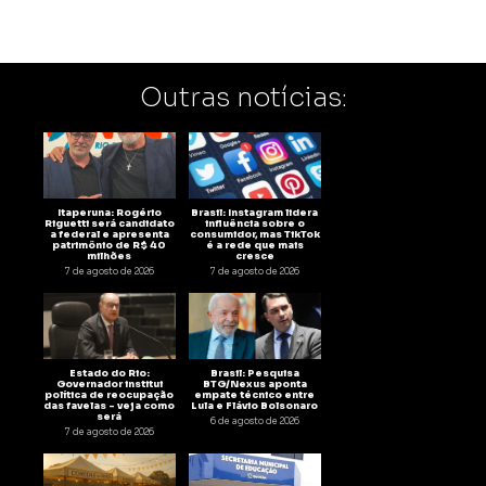
Outras notícias:
Itaperuna: Rogério
Brasil: Instagram lidera
Riguetti será candidato
influência sobre o
a federal e apresenta
consumidor, mas TikTok
patrimônio de R$ 40
é a rede que mais
milhões
cresce
7 de agosto de 2026
7 de agosto de 2026
Estado do Rio:
Brasil: Pesquisa
Governador institui
BTG/Nexus aponta
política de reocupação
empate técnico entre
das favelas – veja como
Lula e Flávio Bolsonaro
será
6 de agosto de 2026
7 de agosto de 2026