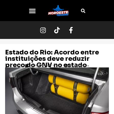
Estado do Rio: Acordo entre
instituições deve reduzir
preço do GNV no estado
19/05/2026
10:00
Noroeste Informa