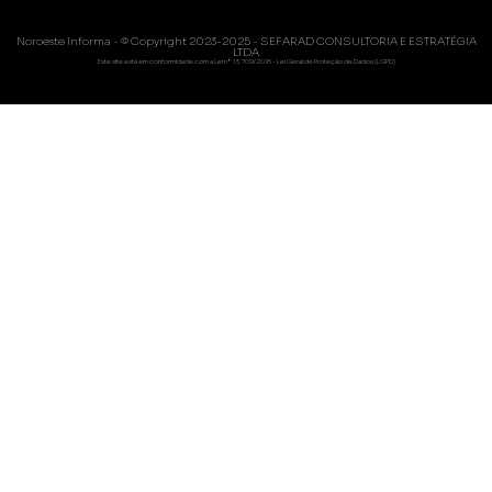
Noroeste Informa - © Copyright 2023-2025 - SEFARAD CONSULTORIA E ESTRATÉGIA
LTDA
Este site está em conformidade com a Lei nº 13.709/2018 - Lei Geral de Proteção de Dados (LGPD)