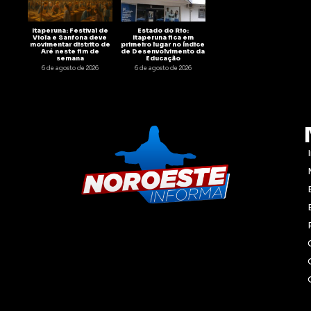
Itaperuna: Festival de
Estado do Rio:
Viola e Sanfona deve
Itaperuna fica em
movimentar distrito de
primeiro lugar no Índice
Aré neste fim de
de Desenvolvimento da
semana
Educação
6 de agosto de 2026
6 de agosto de 2026