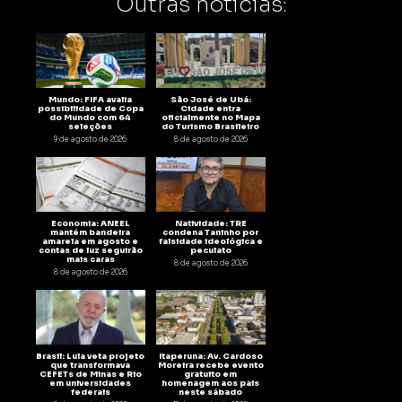
Outras notícias:
Mundo: FIFA avalia
São José de Ubá:
possibilidade de Copa
Cidade entra
do Mundo com 64
oficialmente no Mapa
seleções
do Turismo Brasileiro
9 de agosto de 2026
8 de agosto de 2026
Economia: ANEEL
Natividade: TRE
mantém bandeira
condena Taninho por
amarela em agosto e
falsidade ideológica e
contas de luz seguirão
peculato
mais caras
8 de agosto de 2026
8 de agosto de 2026
Brasil: Lula veta projeto
Itaperuna: Av. Cardoso
que transformava
Moreira recebe evento
CEFETs de Minas e Rio
gratuito em
em universidades
homenagem aos pais
federais
neste sábado