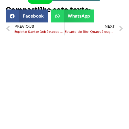
Compartilhe este texto:
Facebook
WhatsApp
PREVIOUS
NEXT
Espírito Santo: Bebê nasce em pleno carnaval em base de apoio de concessionária da BR-101
Estado do Rio: Quaquá sugere a Lula defender a anistia para os condenados do 8 de janeiro