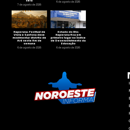
será
6 de agosto de 2026
7 de agosto de 2026
Itaperuna: Festival de
Estado do Rio:
Viola e Sanfona deve
Itaperuna fica em
movimentar distrito de
primeiro lugar no Índice
Aré neste fim de
de Desenvolvimento da
semana
Educação
6 de agosto de 2026
6 de agosto de 2026