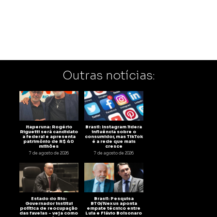
Outras notícias:
Itaperuna: Rogério
Brasil: Instagram lidera
Riguetti será candidato
influência sobre o
a federal e apresenta
consumidor, mas TikTok
patrimônio de R$ 40
é a rede que mais
milhões
cresce
7 de agosto de 2026
7 de agosto de 2026
Estado do Rio:
Brasil: Pesquisa
Governador institui
BTG/Nexus aponta
política de reocupação
empate técnico entre
das favelas – veja como
Lula e Flávio Bolsonaro