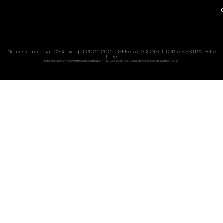
Noroeste Informa - © Copyright 2023-2025 - SEFARAD CONSULTORIA E ESTRATÉGIA
LTDA
Este site está em conformidade com a Lei nº 13.709/2018 - Lei Geral de Proteção de Dados (LGPD)