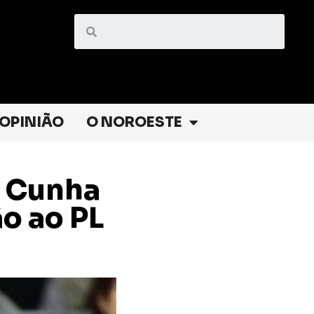
OPINIÃO
O NOROESTE
i Cunha
ão ao PL