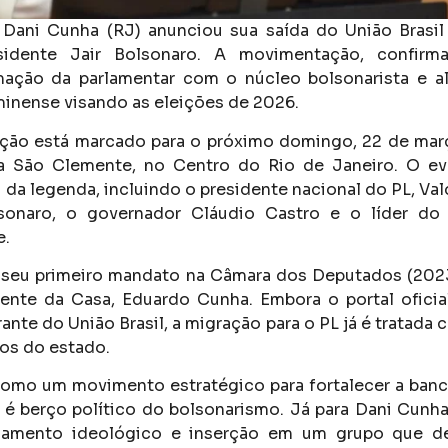
Dani Cunha (RJ) anunciou sua saída do União Brasil p
sidente Jair Bolsonaro. A movimentação, confirm
mação da parlamentar com o núcleo bolsonarista e alt
uminense visando as eleições de 2026.
liação está marcado para o próximo domingo, 22 de març
 São Clemente, no Centro do Rio de Janeiro. O ev
s da legenda, incluindo o presidente nacional do PL, V
sonaro, o governador Cláudio Castro e o líder do
e.
a seu primeiro mandato na Câmara dos Deputados (202
dente da Casa, Eduardo Cunha. Embora o portal ofici
ante do União Brasil, a migração para o PL já é tratada 
cos do estado.
como um movimento estratégico para fortalecer a banc
 é berço político do bolsonarismo. Já para Dani Cunha
nhamento ideológico e inserção em um grupo que d