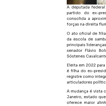
A deputada federal 
partido do ex-pre
consolida a aproxi
forças na direita fl
O ato oficial de fi
da escola de samba
principais liderança
senador Flávio Bol
Sóstenes Cavalcant
Eleita em 2022 par
é filha do ex-presi
registre como integr
articuladores políti
A mudança é vista 
Janeiro, estado que
oferece maior ali