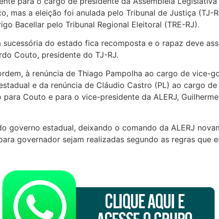
te para o cargo de presidente da Assembleia Legislativa d
ço, mas a eleição foi anulada pelo Tribunal de Justiça (TJ
go Bacellar pelo Tribunal Regional Eleitoral (TRE-RJ).
ha sucessória do estado fica recomposta e o rapaz deve as
do Couto, presidente do TJ-RJ.
a ordem, à renúncia de Thiago Pampolha ao cargo de vice-
estadual e da renúncia de Cláudio Castro (PL) ao cargo de
ão para Couto e para o vice-presidente da ALERJ, Guilherme
o governo estadual, deixando o comando da ALERJ novament
s para governador sejam realizadas segundo as regras que 