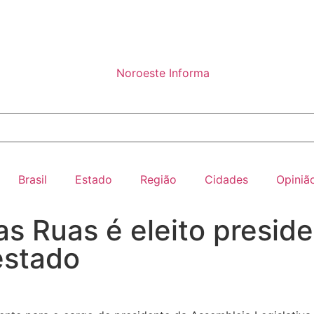
Brasil
Estado
Região
Cidades
Opiniã
as Ruas é eleito presid
estado