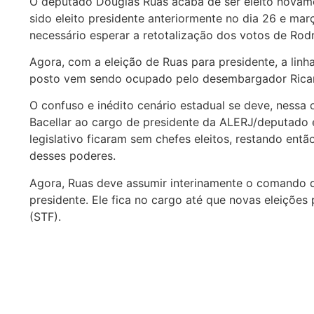
O deputado Douglas Ruas acaba de ser eleito novamen
sido eleito presidente anteriormente no dia 26 e mar
necessário esperar a retotalização dos votos de Rodri
Agora, com a eleição de Ruas para presidente, a lin
posto vem sendo ocupado pelo desembargador Ricar
O confuso e inédito cenário estadual se deve, ness
Bacellar ao cargo de presidente da ALERJ/deputado 
legislativo ficaram sem chefes eleitos, restando ent
desses poderes.
Agora, Ruas deve assumir interinamente o comando d
presidente. Ele fica no cargo até que novas eleiçõe
(STF).