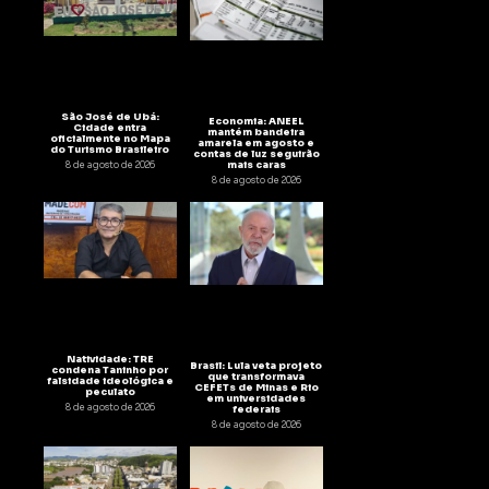
São José de Ubá:
Economia: ANEEL
Cidade entra
mantém bandeira
oficialmente no Mapa
amarela em agosto e
do Turismo Brasileiro
contas de luz seguirão
mais caras
8 de agosto de 2026
8 de agosto de 2026
Natividade: TRE
Brasil: Lula veta projeto
condena Taninho por
que transformava
falsidade ideológica e
CEFETs de Minas e Rio
peculato
em universidades
8 de agosto de 2026
federais
8 de agosto de 2026