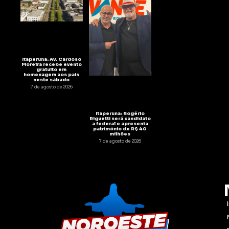
Itaperuna: Av. Cardoso
Moreira recebe evento
gratuito em
homenagem aos pais
neste sábado
7 de agosto de 2026
Itaperuna: Rogério
Riguetti será candidato
a federal e apresenta
patrimônio de R$ 40
milhões
7 de agosto de 2026