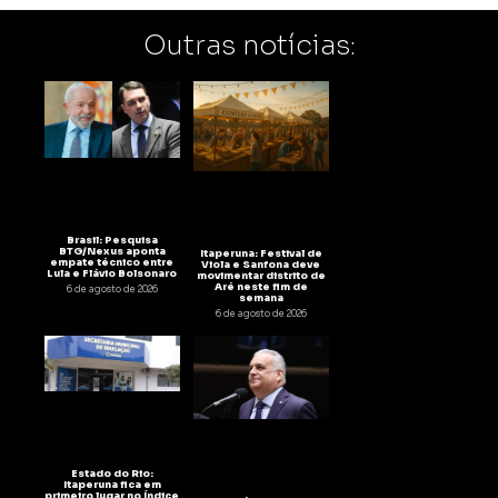
Outras notícias:
Brasil: Pesquisa
BTG/Nexus aponta
Itaperuna: Festival de
empate técnico entre
Viola e Sanfona deve
Lula e Flávio Bolsonaro
movimentar distrito de
Aré neste fim de
6 de agosto de 2026
semana
6 de agosto de 2026
Estado do Rio:
Itaperuna fica em
primeiro lugar no Índice