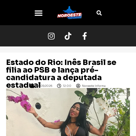
O NOROESTE
Estado do Rio: Inês Brasil se
filia ao PSB e lança pré-
candidatura a deputada
estadual
19/05/2026
12:00
Noroeste Informa