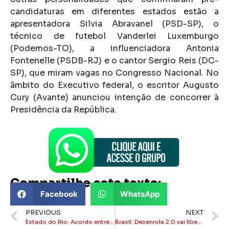
candidaturas em diferentes estados estão a
apresentadora Silvia Abravanel (PSD-SP), o
técnico de futebol Vanderlei Luxemburgo
(Podemos-TO), a influenciadora Antonia
Fontenelle (PSDB-RJ) e o cantor Sergio Reis (DC-
SP), que miram vagas no Congresso Nacional. No
âmbito do Executivo federal, o escritor Augusto
Cury (Avante) anunciou intenção de concorrer à
Presidência da República.
Compartilhe este texto:
Facebook
WhatsApp
PREVIOUS
NEXT
Estado do Rio: Acordo entre instituições deve reduzir preço do GNV no estado
Brasil: Desenrola 2.0 vai liberar saldo do FGTS para quitar dívidas a partir de 25 de maio