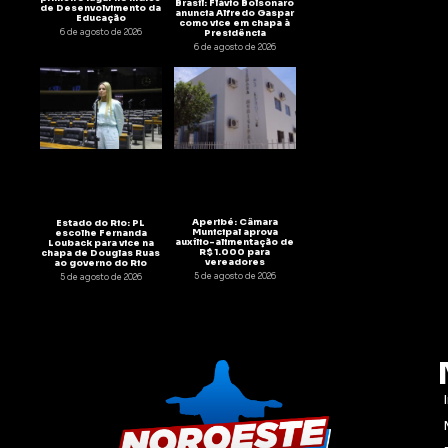
Brasil: Flávio Bolsonaro
de Desenvolvimento da
anuncia Alfredo Gaspar
Educação
como vice em chapa à
6 de agosto de 2026
Presidência
6 de agosto de 2026
Aperibé: Câmara
Estado do Rio: PL
Municipal aprova
escolhe Fernanda
auxílio-alimentação de
Louback para vice na
R$ 1.000 para
chapa de Douglas Ruas
vereadores
ao governo do Rio
5 de agosto de 2026
5 de agosto de 2026