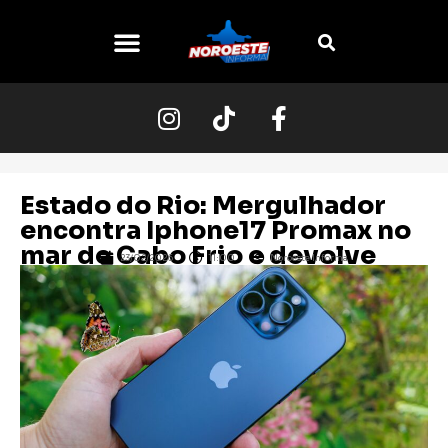
O NOROESTE
Estado do Rio: Mergulhador
encontra Iphone17 Promax no
mar de Cabo Frio e devolve
23/02/2026
11:00
Noroeste Informa