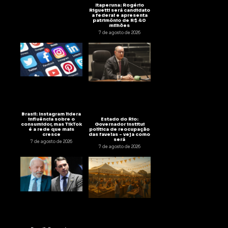
Itaperuna: Rogério
Riguetti será candidato
a federal e apresenta
patrimônio de R$ 40
milhões
7 de agosto de 2026
Brasil: Instagram lidera
Estado do Rio:
influência sobre o
Governador institui
consumidor, mas TikTok
política de reocupação
é a rede que mais
das favelas – veja como
cresce
será
7 de agosto de 2026
7 de agosto de 2026