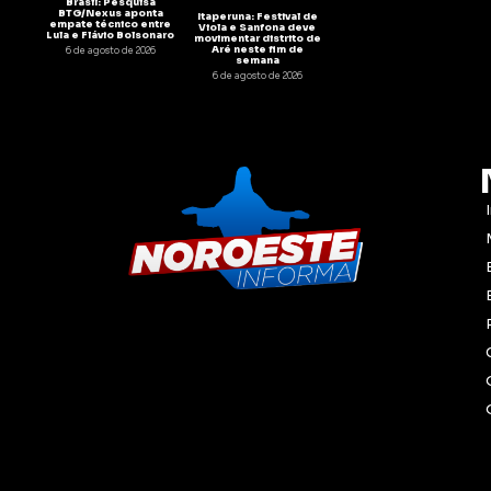
Brasil: Pesquisa
BTG/Nexus aponta
Itaperuna: Festival de
empate técnico entre
Viola e Sanfona deve
Lula e Flávio Bolsonaro
movimentar distrito de
Aré neste fim de
6 de agosto de 2026
semana
6 de agosto de 2026