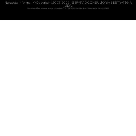
Noroeste Informa - © Copyright 2023-2025 - SEFARAD CONSULTORIA E ESTRATÉGIA
LTDA
Este site está em conformidade com a Lei nº 13.709/2018 - Lei Geral de Proteção de Dados (LGPD)