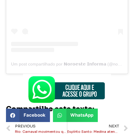
Um post compartilhado por 𝗡𝗼𝗿𝗼𝗲𝘀𝘁𝗲 𝗜𝗻𝗳𝗼𝗿𝗺𝗮 (@noroesteinforma)
Compartilhe este texto:
Facebook
WhatsApp
PREVIOUS
NEXT
Rio: Carnaval movimentou quase seis bilhões de reais, diz estimativa da prefeitura
Espírito Santo: Medina atende fãs em Guarapari e celebra volta ao Circuito Mundial de Surfe