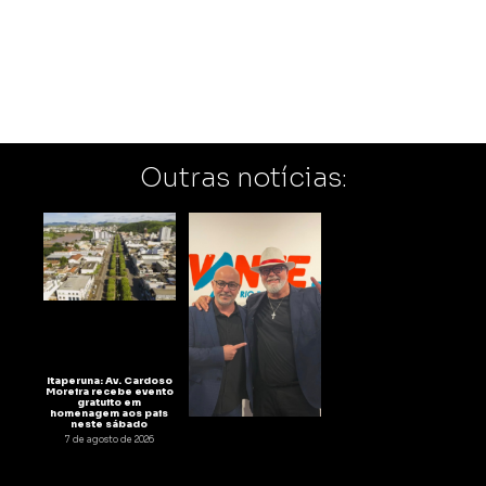
Outras notícias:
Itaperuna: Av. Cardoso
Moreira recebe evento
gratuito em
homenagem aos pais
neste sábado
7 de agosto de 2026