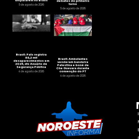
dispararem no Brasil
debates do primeiro
turno
5 de agosto de 2026
5 de agosto de 2026
Brasil: País registra
84,2 mil
Brasil: Ambulantes
desaparecimentos em
venderam bandeira
2025, diz Anuário de
Palestina e boné de
Segurança Pública
Che Guevara durante
convenção do PT
4 de agosto de 2026
4 de agosto de 2026