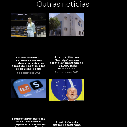
Outras notícias:
Aperibé: Câmara
Estado do Rio: PL
Municipal aprova
escolhe Fernanda
auxílio-alimentação de
Louback para vice na
R$ 1.000 para
chapa de Douglas Ruas
vereadores
ao governo do Rio
5 de agosto de 2026
5 de agosto de 2026
Economia: Fim da “Taxa
das Blusinhas” faz
Brasil: Lula está
compras internacionais
avaliando faltar aos