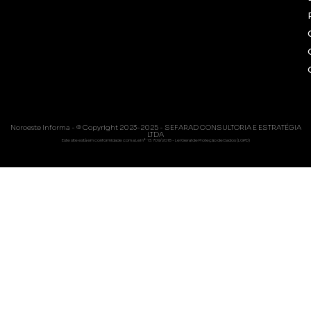
Noroeste Informa - © Copyright 2023-2025 - SEFARAD CONSULTORIA E ESTRATÉGIA
LTDA
Este site está em conformidade com a Lei nº 13.709/2018 - Lei Geral de Proteção de Dados (LGPD)