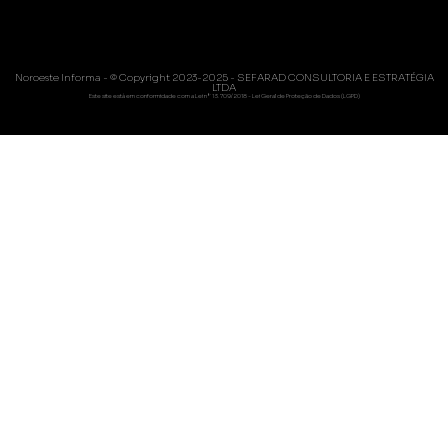
Noroeste Informa - © Copyright 2023-2025 - SEFARAD CONSULTORIA E ESTRATÉGIA
LTDA
Este site está em conformidade com a Lei nº 13.709/2018 - Lei Geral de Proteção de Dados (LGPD)