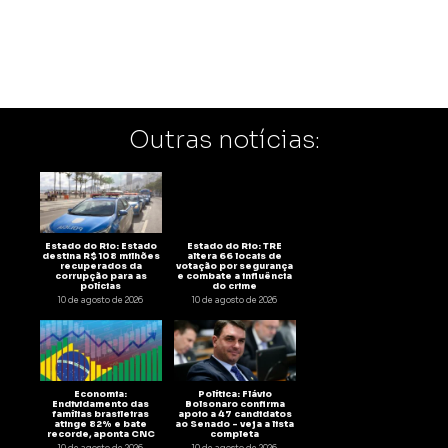
Outras notícias:
Estado do Rio: Estado
Estado do Rio: TRE
destina R$ 108 milhões
altera 66 locais de
recuperados da
votação por segurança
corrupção para as
e combate a influência
polícias
do crime
10 de agosto de 2026
10 de agosto de 2026
Economia:
Política: Flávio
Endividamento das
Bolsonaro confirma
famílias brasileiras
apoio a 47 candidatos
atinge 82% e bate
ao Senado – veja a lista
recorde, aponta CNC
completa