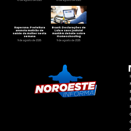
10 de agosto de 2026
10 de agosto de 2026
Itaperuna: Prefeitura
Brasil: Declarações de
anuncia mutirão de
Lula e caso judicial
saúde da mulher nesta
mantêm debate sobre
semana
Homeschooling
9 de agosto de 2026
9 de agosto de 2026