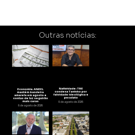
Outras notícias:
Natividade: TRE
Economia: ANEEL
condena Taninho por
mantém bandeira
falsidade ideológica e
amarela em agosto e
peculato
contas de luz seguirão
mais caras
8 de agosto de 2026
8 de agosto de 2026