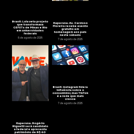
Brasil: Lula veta projeto
Itaperuna: Av. Cardoso
que transformava
Moreira recebe evento
CEFETs de Minas e Rio
gratuito em
em universidades
homenagem aos pais
federais
neste sábado
8 de agosto de 2026
7 de agosto de 2026
Brasil: Instagram lidera
influência sobre o
consumidor, mas TikTok
é a rede que mais
cresce
7 de agosto de 2026
Itaperuna: Rogério
Riguetti será candidato
a federal e apresenta
patrimônio de R$ 40