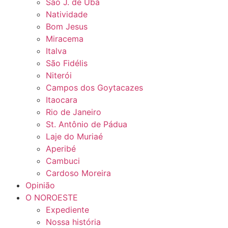
São J. de Ubá
Natividade
Bom Jesus
Miracema
Italva
São Fidélis
Niterói
Campos dos Goytacazes
Itaocara
Rio de Janeiro
St. Antônio de Pádua
Laje do Muriaé
Aperibé
Cambuci
Cardoso Moreira
Opinião
O NOROESTE
Expediente
Nossa história