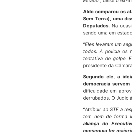
Estado
“, disse o ex-m
Aldo comparou os at
Sem Terra), uma di
Deputados.
Na ocasi
sendo uma em estado
“
Eles levaram um seg
todos. A policia os 
tentativa de golpe.
presidente da Câmar
Segundo ele, a ide
democracia servem 
dificuldade em apro
derrubados. O Judiciá
“
Atribuir ao STF a re
tem nem de forma in
aliança do Executi
conseguiu ter maior