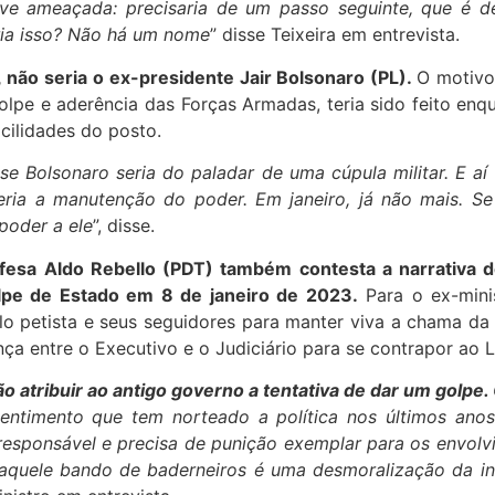
ve ameaçada: precisaria de um passo seguinte, que é de
ria isso? Não há um nome
” disse Teixeira em entrevista.
o, não seria o ex-presidente Jair Bolsonaro (PL).
O motivo
lpe e aderência das Forças Armadas, teria sido feito enq
acilidades do posto.
e Bolsonaro seria do paladar de uma cúpula militar. E aí 
Seria a manutenção do poder. Em janeiro, já não mais. S
 poder a ele
”, disse.
fesa Aldo Rebello (PDT) também contesta a narrativa 
lpe de Estado em 8 de janeiro de 2023.
Para o ex-minis
lo petista e seus seguidores para manter viva a chama da 
nça entre o Executivo e o Judiciário para se contrapor ao L
o atribuir ao antigo governo a tentativa de dar um golpe.
sentimento que tem norteado a política nos últimos ano
responsável e precisa de punição exemplar para os envolv
 aquele bando de baderneiros é uma desmoralização da in