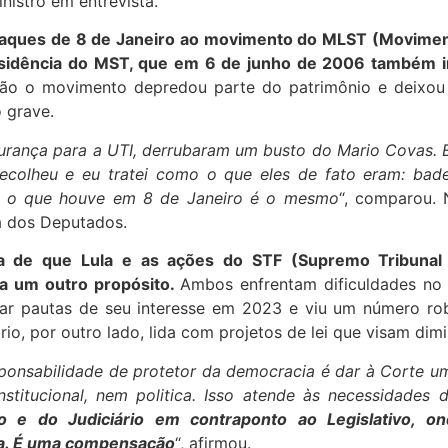
inistro em entrevista.
aques de 8 de Janeiro ao movimento do MLST (Movimen
ssidência do MST, que em 6 de junho de 2006 também i
ão o movimento depredou parte do patrimônio e deixou 
 grave.
urança para a UTI, derrubaram um busto do Mario Covas. E
recolheu e eu tratei como o que eles de fato eram: bad
 E o que houve em 8 de Janeiro é o mesmo
“, comparou. 
a dos Deputados.
ia de que Lula e as ações do STF (Supremo Tribunal 
a um outro propósito.
Ambos enfrentam dificuldades no L
var pautas de seu interesse em 2023 e viu um número ro
rio, por outro lado, lida com projetos de lei que visam dimi
sponsabilidade de protetor da democracia é dar à Corte u
stitucional, nem politica. Isso atende às necessidade
vo e do Judiciário em contraponto ao Legislativo, o
ia. É uma compensação
“, afirmou.