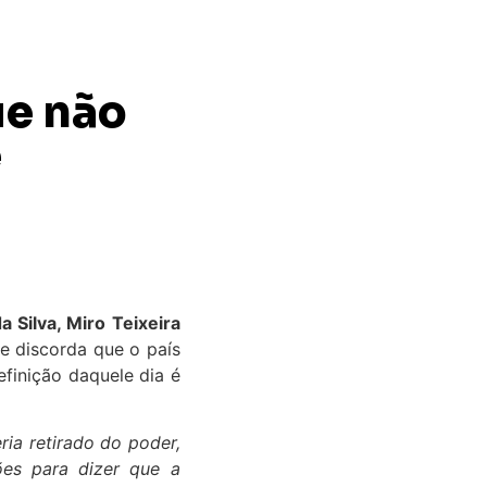
ue não
e
 Silva, Miro Teixeira
le discorda que o país
finição daquele dia é
ia retirado do poder,
ões para dizer que a