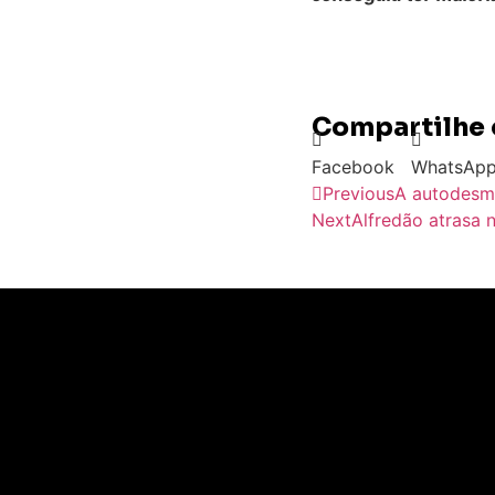
Compartilhe 
Facebook
WhatsAp
Previous
A autodesmo
Next
Alfredão atrasa 