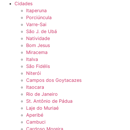
Cidades
Itaperuna
Porciúncula
Varre-Sai
São J. de Ubá
Natividade
Bom Jesus
Miracema
Italva
São Fidélis
Niterói
Campos dos Goytacazes
Itaocara
Rio de Janeiro
St. Antônio de Pádua
Laje do Muriaé
Aperibé
Cambuci
Cardoso Moreira