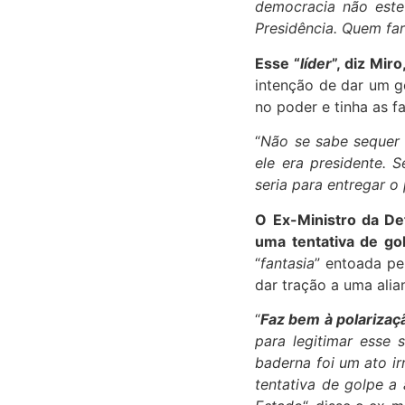
democracia não este
Presidência. Quem fa
Esse “
líder
”, diz Mir
intenção de dar um go
no poder e tinha as f
“
Não se sabe sequer s
ele era presidente. 
seria para entregar o
O Ex-Ministro da De
uma tentativa de go
“
fantasia
” entoada pe
dar tração a uma alia
“
Faz bem à polarizaçã
para legitimar esse 
baderna foi um ato ir
tentativa de golpe a