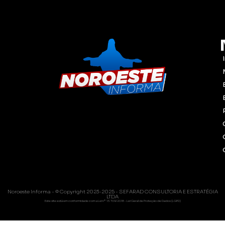
Noroeste Informa - © Copyright 2023-2025 - SEFARAD CONSULTORIA E ESTRATÉGIA
LTDA
Este site está em conformidade com a Lei nº 13.709/2018 - Lei Geral de Proteção de Dados (LGPD)