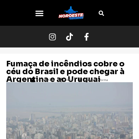
Fumaça de incêndios cobre o
céu do Brasil e pode chegar à
Argentina e ao Uruguai
10/09/2024
13:05
Noroeste Informa