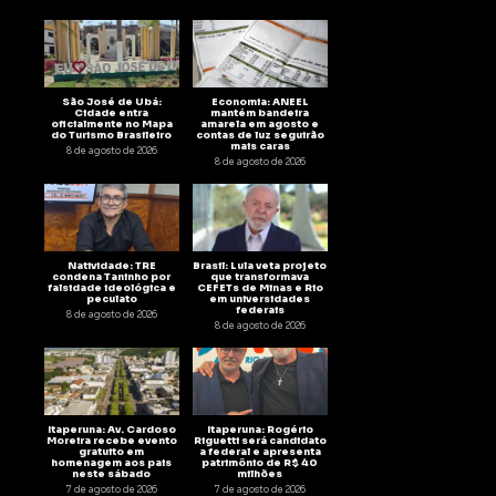
São José de Ubá:
Economia: ANEEL
Cidade entra
mantém bandeira
oficialmente no Mapa
amarela em agosto e
do Turismo Brasileiro
contas de luz seguirão
mais caras
8 de agosto de 2026
8 de agosto de 2026
Natividade: TRE
Brasil: Lula veta projeto
condena Taninho por
que transformava
falsidade ideológica e
CEFETs de Minas e Rio
peculato
em universidades
federais
8 de agosto de 2026
8 de agosto de 2026
Itaperuna: Av. Cardoso
Itaperuna: Rogério
Moreira recebe evento
Riguetti será candidato
gratuito em
a federal e apresenta
homenagem aos pais
patrimônio de R$ 40
neste sábado
milhões
7 de agosto de 2026
7 de agosto de 2026