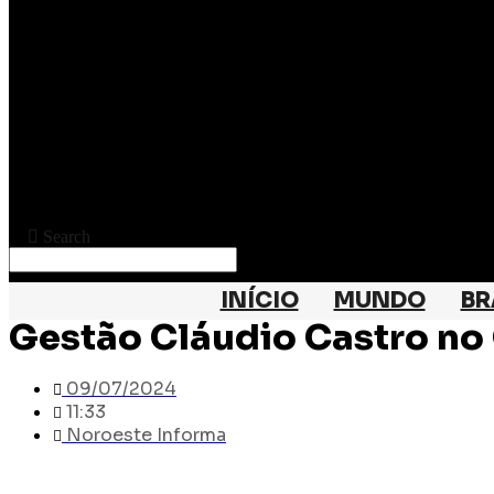
Search
INÍCIO
MUNDO
BR
Gestão Cláudio Castro no
09/07/2024
11:33
Noroeste Informa