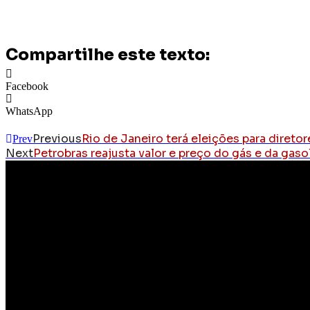
Compartilhe este texto:
Facebook
WhatsApp
Previous
Rio de Janeiro terá eleições para direto
Prev
Next
Petrobras reajusta valor e preço do gás e da gas