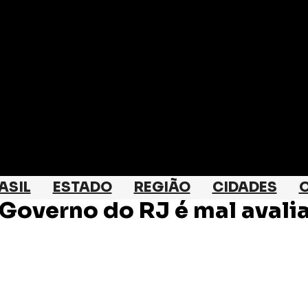
ASIL
ESTADO
REGIÃO
CIDADES
O
 Governo do RJ é mal aval