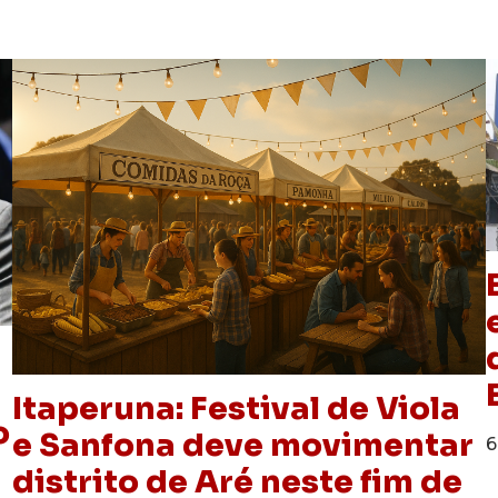
Itaperuna: Festival de Viola
o
e Sanfona deve movimentar
6
distrito de Aré neste fim de