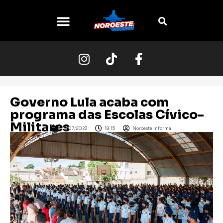
Governo Lula acaba com
programa das Escolas Cívico-
Militares
12/07/2023
18:15
Noroeste Informa