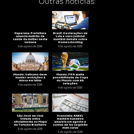
Outras notícias:
Itaperuna: Prefeitura
Brasil: Declarações de
anuncia mutirão de
Lula e caso judicial
saúde da mulher nesta
mantêm debate sobre
semana
Homeschooling
9 de agosto de 2026
9 de agosto de 2026
Mundo: Vaticano deve
Mundo: FIFA avalia
manter restrições à
possibilidade de Copa
missa em latim
do Mundo com 64
seleções
9 de agosto de 2026
9 de agosto de 2026
São José de Ubá:
Economia: ANEEL
Cidade entra
mantém bandeira
oficialmente no Mapa
amarela em agosto e
do Turismo Brasileiro
contas de luz seguirão
mais caras
8 de agosto de 2026
8 de agosto de 2026