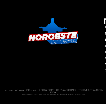
Noroeste Informa - © Copyright 2023-2025 - SEFARAD CONSULTORIA E ESTRATÉGIA
LTDA
Este site está em conformidade com a Lei nº 13.709/2018 - Lei Geral de Proteção de Dados (LGPD)