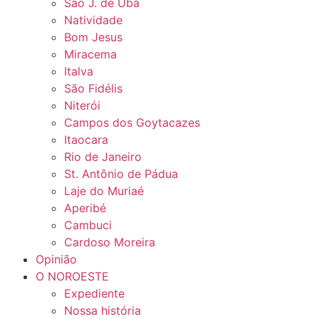
São J. de Ubá
Natividade
Bom Jesus
Miracema
Italva
São Fidélis
Niterói
Campos dos Goytacazes
Itaocara
Rio de Janeiro
St. Antônio de Pádua
Laje do Muriaé
Aperibé
Cambuci
Cardoso Moreira
Opinião
O NOROESTE
Expediente
Nossa história