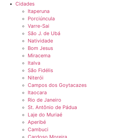
Cidades
Itaperuna
Porciúncula
Varre-Sai
São J. de Ubá
Natividade
Bom Jesus
Miracema
Italva
São Fidélis
Niterói
Campos dos Goytacazes
Itaocara
Rio de Janeiro
St. Antônio de Pádua
Laje do Muriaé
Aperibé
Cambuci
Cardoso Moreira