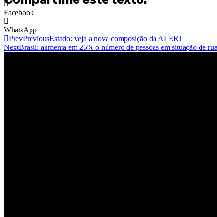
Compartilhe este texto:
Facebook
WhatsApp
Prev
Previous
Estado: veja a nova composição da ALERJ
Next
Brasil: aumenta em 25% o número de pessoas em situação de rua