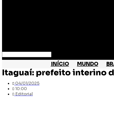
Search
INÍCIO
MUNDO
BR
Itaguaí: prefeito interino
04/01/2025
10:00
Editorial