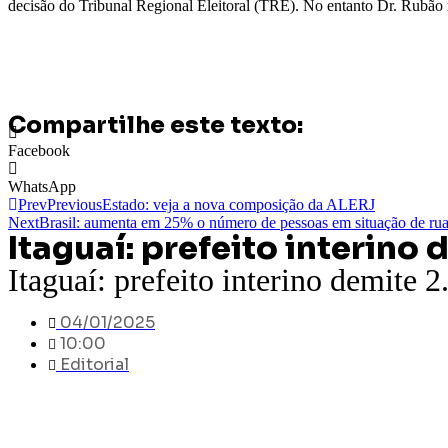
decisão do Tribunal Regional Eleitoral (TRE). No entanto Dr. Rubão re
Compartilhe este texto:
Facebook
WhatsApp
Prev
Previous
Estado: veja a nova composição da ALERJ
Next
Brasil: aumenta em 25% o número de pessoas em situação de rua
Itaguaí: prefeito interino
Itaguaí: prefeito interino demite 
04/01/2025
10:00
Editorial