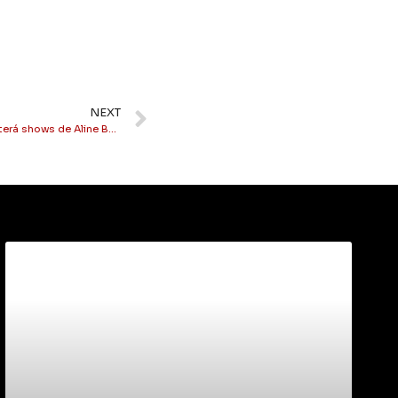
NEXT
Niterói: Marcha para Jesus em Niterói terá shows de Aline Barros e Cassiane em 25 de abril