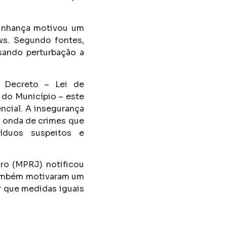
zinhança motivou um
ws. Segundo fontes,
sando perturbação a
 Decreto – Lei de
 do Município – este
ncial. A insegurança
 onda de crimes que
íduos suspeitos e
ro (MPRJ) notificou
também motivaram um
r que medidas iguais