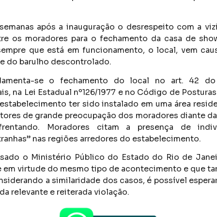
 semanas após a inauguração o desrespeito com a vi
tre os moradores para o fechamento da casa de sho
 sempre que está em funcionamento, o local, vem cau
de do barulho descontrolado.
amenta-se o fechamento do local no art. 42 do
s, na Lei Estadual nº126/1977 e no Código de Posturas
 estabelecimento ter sido instalado em uma área reside
tores de grande preocupação dos moradores diante da
rentando. Moradores citam a presença de indiv
anhas” nas regiões arredores do estabelecimento.
ssado o Ministério Público do Estado do Rio de Janei
de em virtude do mesmo tipo de acontecimento e que 
nsiderando a similaridade dos casos, é possível espera
da relevante e reiterada violação.