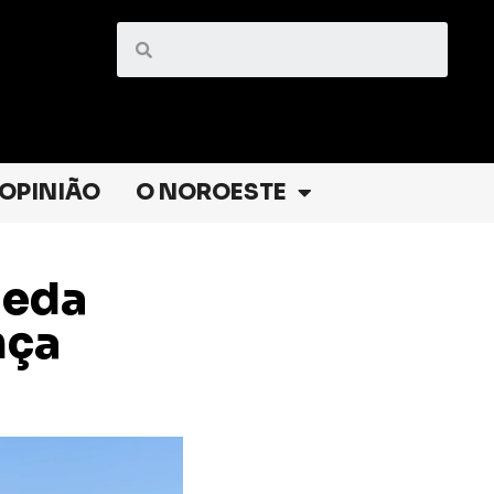
OPINIÃO
O NOROESTE
meda
nça