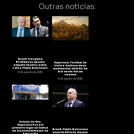
Outras notícias:
Brasil: Pesquisa
BTG/Nexus aponta
Itaperuna: Festival de
empate técnico entre
Viola e Sanfona deve
Lula e Flávio Bolsonaro
movimentar distrito de
Aré neste fim de
6 de agosto de 2026
semana
6 de agosto de 2026
Estado do Rio:
Itaperuna fica em
primeiro lugar no Índice
Brasil: Flávio Bolsonaro
de Desenvolvimento da
anuncia Alfredo Gaspar
Educação