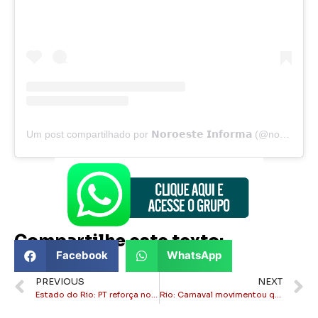
Um post compartilhado por 𝗡𝗼𝗿𝗼𝗲𝘀𝘁𝗲 𝗜𝗻𝗳𝗼𝗿𝗺𝗮 (@noroesteinforma)
Compartilhe este texto:
Facebook
WhatsApp
PREVIOUS
NEXT
Estado do Rio: PT reforça nominata e pode eleger até 9 deputados federais
Rio: Carnaval movimentou quase seis bilhões de reais, diz estimativa da prefeitura