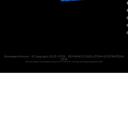
Noroeste Informa - © Copyright 2023-2025 - SEFARAD CONSULTORIA E ESTRATÉGIA
LTDA
Este site está em conformidade com a Lei nº 13.709/2018 - Lei Geral de Proteção de Dados (LGPD)