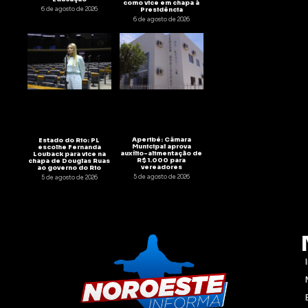
como vice em chapa à
6 de agosto de 2026
Presidência
6 de agosto de 2026
Aperibé: Câmara
Estado do Rio: PL
Municipal aprova
escolhe Fernanda
auxílio-alimentação de
Louback para vice na
R$ 1.000 para
chapa de Douglas Ruas
vereadores
ao governo do Rio
5 de agosto de 2026
5 de agosto de 2026