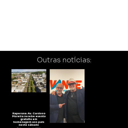
Outras notícias:
Itaperuna: Av. Cardoso
Moreira recebe evento
gratuito em
homenagem aos pais
neste sábado