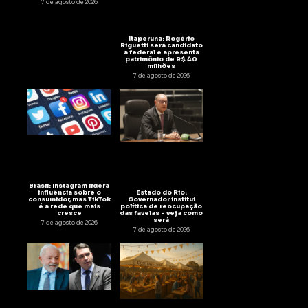
7 de agosto de 2026
Itaperuna: Rogério
Riguetti será candidato
a federal e apresenta
patrimônio de R$ 40
milhões
7 de agosto de 2026
Brasil: Instagram lidera
Estado do Rio:
influência sobre o
Governador institui
consumidor, mas TikTok
política de reocupação
é a rede que mais
das favelas – veja como
cresce
será
7 de agosto de 2026
7 de agosto de 2026