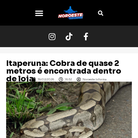
O NOROESTE
Itaperuna: Cobra de quase 2
metros é encontrada dentro
de loja
19/02/2026
16:52
Noroeste Informa