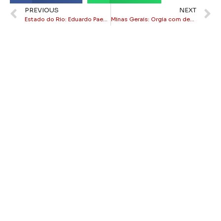
PREVIOUS
NEXT
Estado do Rio: Eduardo Paes anuncia irmã de Washington Reis como sua vice
Minas Gerais: Orgia com dezenas de pessoas, ao ar livre, revolta moradores de Belo Horizonte