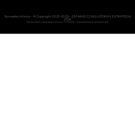
Noroeste Informa - © Copyright 2023-2025 - SEFARAD CONSULTORIA E ESTRATÉGIA
LTDA
Este site está em conformidade com a Lei nº 13.709/2018 - Lei Geral de Proteção de Dados (LGPD)