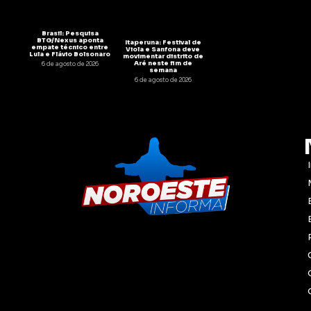
Brasil: Pesquisa
BTG/Nexus aponta
Itaperuna: Festival de
empate técnico entre
Viola e Sanfona deve
Lula e Flávio Bolsonaro
movimentar distrito de
Aré neste fim de
6 de agosto de 2026
semana
6 de agosto de 2026