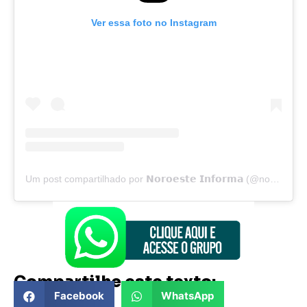
Ver essa foto no Instagram
Um post compartilhado por 𝗡𝗼𝗿𝗼𝗲𝘀𝘁𝗲 𝗜𝗻𝗳𝗼𝗿𝗺𝗮 (@noroesteinforma)
Compartilhe este texto:
Facebook
WhatsApp