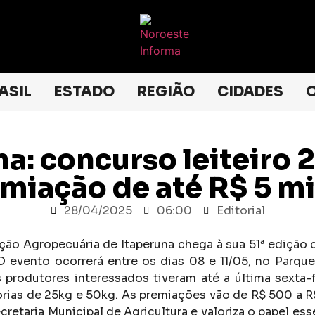
ASIL
ESTADO
REGIÃO
CIDADES
O
na: concurso leiteiro 
emiação de até R$ 5 mi
28/04/2025
06:00
Editorial
ição Agropecuária de Itaperuna chega à sua 51ª edição
O evento ocorrerá entre os dias 08 e 11/05, no Parq
 produtores interessados tiveram até a última sexta-f
orias de 25kg e 50kg. As premiações vão de R$ 500 a 
retaria Municipal de Agricultura e valoriza o papel ess