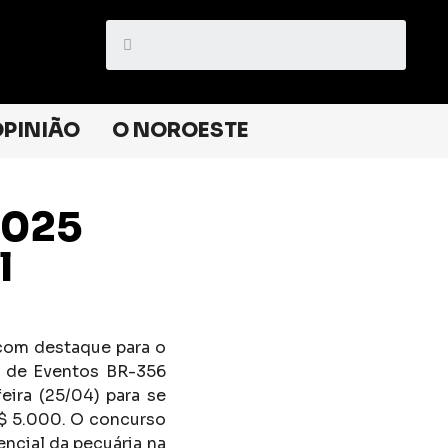
PINIÃO
O NOROESTE
2025
l
 com destaque para o
ue de Eventos BR-356
eira (25/04) para se
R$ 5.000. O concurso
encial da pecuária na