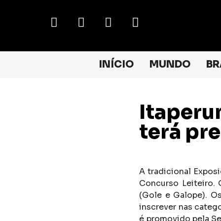
INÍCIO
MUNDO
BR
Itaperu
terá pr
A tradicional Expos
Concurso Leiteiro. 
(Gole e Galope). Os
inscrever nas categ
é promovido pela Sec