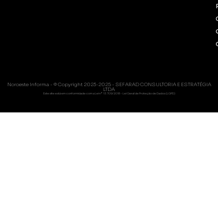
Noroeste Informa - © Copyright 2023-2025 - SEFARAD CONSULTORIA E ESTRATÉGIA
LTDA
Este site está em conformidade com a Lei nº 13.709/2018 - Lei Geral de Proteção de Dados (LGPD)