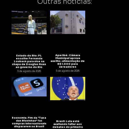
Outras notícias:
Aperibé: Câmara
Estado do Rio: PL
Municipal aprova
escolhe Fernanda
auxílio-alimentação de
Louback para vice na
R$ 1.000 para
chapa de Douglas Ruas
vereadores
ao governo do Rio
5 de agosto de 2026
5 de agosto de 2026
Economia: Fim da “Taxa
das Blusinhas” faz
Brasil: Lula está
compras internacionais
avaliando faltar aos
dispararem no Brasil
debates do primeiro