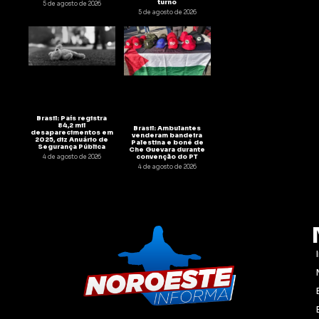
turno
5 de agosto de 2026
5 de agosto de 2026
Brasil: País registra
84,2 mil
Brasil: Ambulantes
desaparecimentos em
venderam bandeira
2025, diz Anuário de
Palestina e boné de
Segurança Pública
Che Guevara durante
convenção do PT
4 de agosto de 2026
4 de agosto de 2026