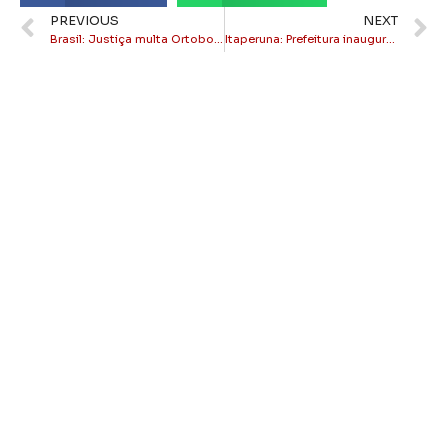
PREVIOUS
NEXT
Brasil: Justiça multa Ortobom em R$ 300 mil por falta de mulheres em funções de chefia
Itaperuna: Prefeitura inaugura Praça São Pedro hoje às 8:30h na Beira Rio