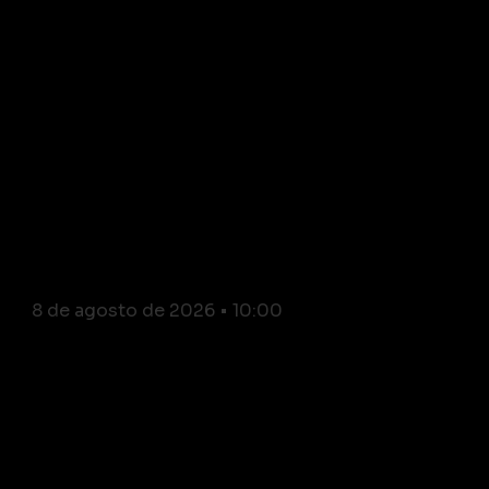
Economia: ANEEL mantém
bandeira amarela em
agosto e contas de luz
seguirão mais caras
8 de agosto de 2026
10:00