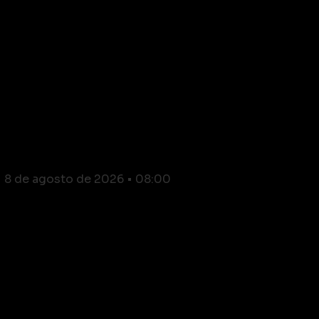
Natividade: TRE condena
Taninho por falsidade
ideológica e peculato
8 de agosto de 2026
08:00