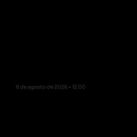
São José de Ubá: Cidade
entra oficialmente no
Mapa do Turismo
Brasileiro
8 de agosto de 2026
12:00